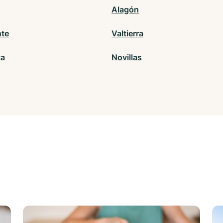
Alagón
te
Valtierra
ta
Novillas