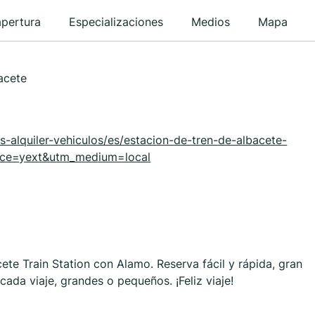
apertura
Especializaciones
Medios
Mapa
acete
s-alquiler-vehiculos/es/estacion-de-tren-de-albacete-
rce=yext&utm_medium=local
ete Train Station con Alamo. Reserva fácil y rápida, gran
ada viaje, grandes o pequeños. ¡Feliz viaje!