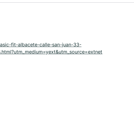
asic-fit-albacete-calle-san-juan-33-
html?utm_medium=yext&utm_source=extnet