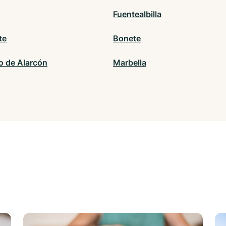
Fuentealbilla
te
Bonete
o de Alarcón
Marbella