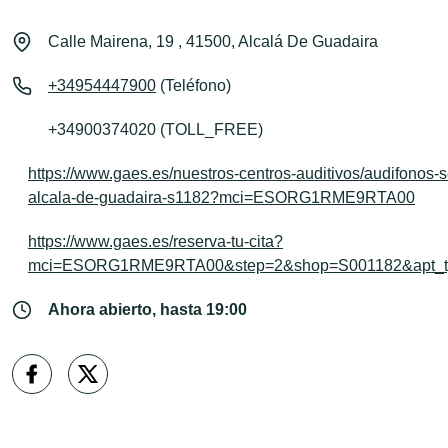
Calle Mairena, 19 , 41500, Alcalá De Guadaira
+34954447900
(Teléfono)
+34900374020 (TOLL_FREE)
https://www.gaes.es/nuestros-centros-auditivos/audifonos-s
alcala-de-guadaira-s1182?mci=ESORG1RME9RTA00
https://www.gaes.es/reserva-tu-cita?
mci=ESORG1RME9RTA00&step=2&shop=S001182&apt_ty
Ahora abierto, hasta 19:00