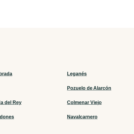
brada
Leganés
Pozuelo de Alarcón
a del Rey
Colmenar Viejo
odones
Navalcarnero