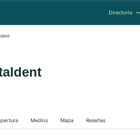
Directorio
ldent
taldent
apertura
Medios
Mapa
Reseñas