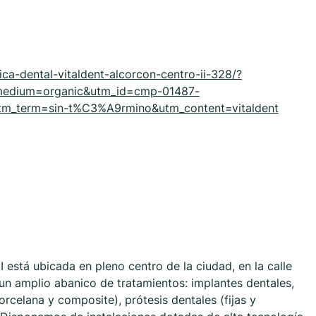
nica-dental-vitaldent-alcorcon-centro-ii-328/?
medium=organic&utm_id=cmp-01487-
m_term=sin-t%C3%A9rmino&utm_content=vitaldent
I está ubicada en pleno centro de la ciudad, en la calle
un amplio abanico de tratamientos: implantes dentales,
porcelana y composite), prótesis dentales (fijas y