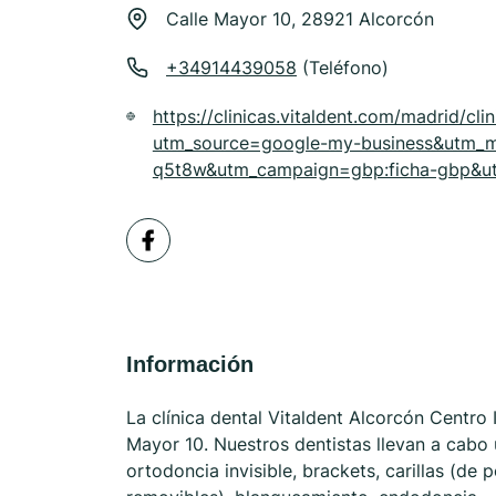
Calle Mayor 10, 28921 Alcorcón
+34914439058
(Teléfono)
https://clinicas.vitaldent.com/madrid/cli
utm_source=google-my-business&utm_
q5t8w&utm_campaign=gbp:ficha-gbp&ut
Información
La clínica dental Vitaldent Alcorcón Centro I
Mayor 10. Nuestros dentistas llevan a cabo 
ortodoncia invisible, brackets, carillas (de 