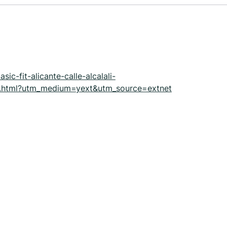
ic-fit-alicante-calle-alcalali-
html?utm_medium=yext&utm_source=extnet