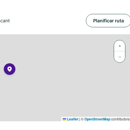
acant
Planificar ruta
+
−
Leaflet
|
©
OpenStreetMap
contributors