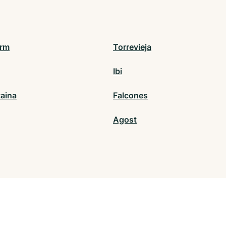
orm
Torrevieja
Ibi
aina
Falcones
Agost