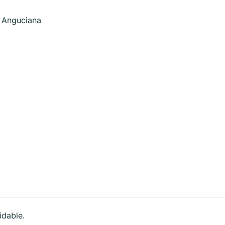
0 Anguciana
idable.