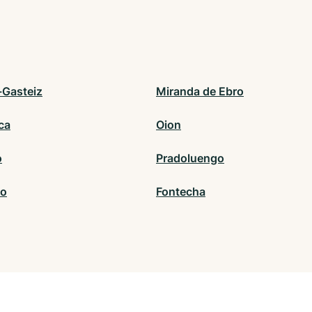
-Gasteiz
Miranda de Ebro
ca
Oion
o
Pradoluengo
do
Fontecha