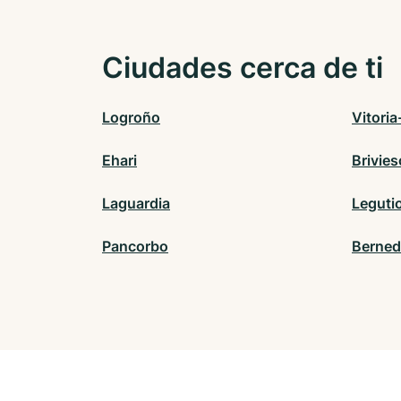
Ciudades cerca de ti
Logroño
Vitoria
Ehari
Brivies
Laguardia
Leguti
Pancorbo
Berne