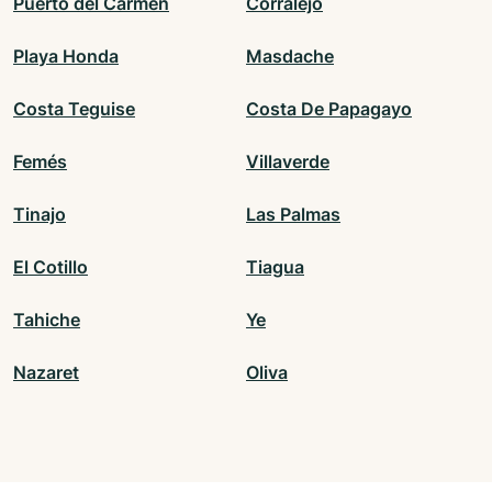
Puerto del Carmen
Corralejo
Playa Honda
Masdache
Costa Teguise
Costa De Papagayo
Femés
Villaverde
Tinajo
Las Palmas
El Cotillo
Tiagua
Tahiche
Ye
Nazaret
Oliva