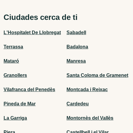
Ciudades cerca de ti
L'Hospitalet De Llobregat
Sabadell
Terrassa
Badalona
Mataró
Manresa
Granollers
Santa Coloma de Gramenet
Vilafranca del Penedès
Montcada i Reixac
Pineda de Mar
Cardedeu
La Garriga
Montornès del Vallès
Piera
Castellbell i el Vilar