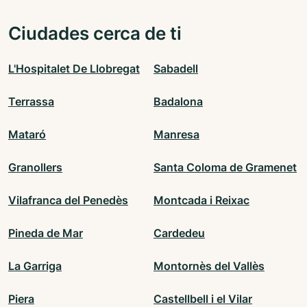
Ciudades cerca de ti
L'Hospitalet De Llobregat
Sabadell
Terrassa
Badalona
Mataró
Manresa
Granollers
Santa Coloma de Gramenet
Vilafranca del Penedès
Montcada i Reixac
Pineda de Mar
Cardedeu
La Garriga
Montornès del Vallès
Piera
Castellbell i el Vilar