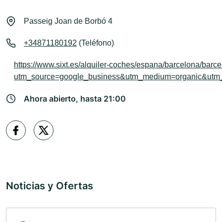
Passeig Joan de Borbó 4
+34871180192
(Teléfono)
https://www.sixt.es/alquiler-coches/espana/barcelona/barc
utm_source=google_business&utm_medium=organic&ut
Ahora abierto, hasta 21:00
Noticias y Ofertas