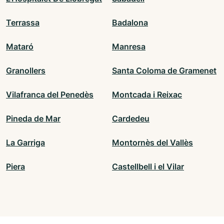
Terrassa
Badalona
Mataró
Manresa
Granollers
Santa Coloma de Gramenet
Vilafranca del Penedès
Montcada i Reixac
Pineda de Mar
Cardedeu
La Garriga
Montornès del Vallès
Piera
Castellbell i el Vilar