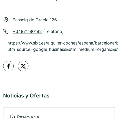
Passeig de Gracia 126
+34871180192
(Teléfono)
https://www.sixt.es/alquiler-coches/espana/barcelona/
utm_source=google_business&utm_medium=organic&u
Noticias y Ofertas
Reserva ya