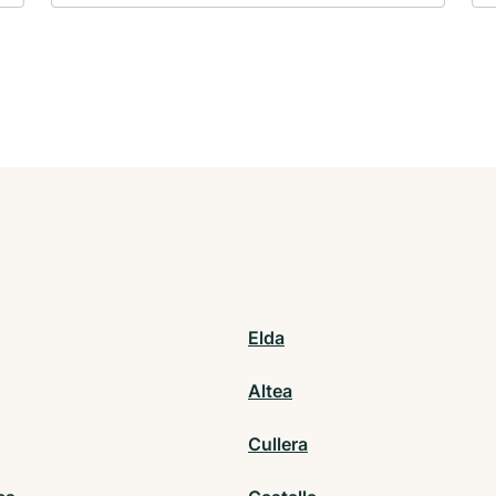
Elda
Altea
Cullera