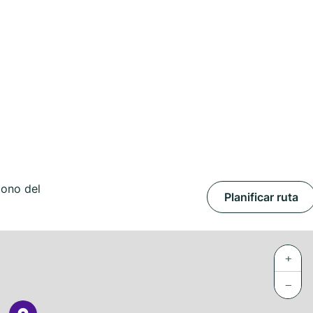
gono del
Planificar ruta
+
−