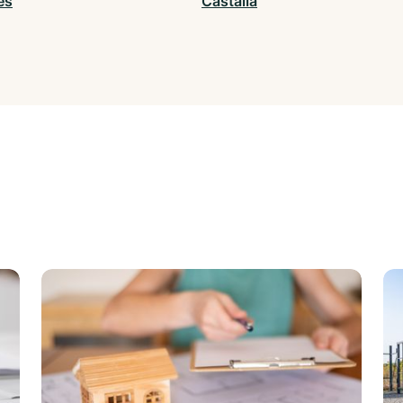
es
Castalla