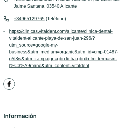
Jaime Santana, 03540 Alicante
+34965129765
(Teléfono)
https://clinicas.vitaldent.com/alicante/clinica-dental-
vitaldent-alicante-playa-de-san-juan-296/?
utm_source=google-my-
business&utm_medium=organic&utm_id=cmp-01487-
q5t8w&utm_campaign=gbp:ficha-gbp&utm_term=sin-
t%C3%A9rmino&utm_content=vitaldent
Información