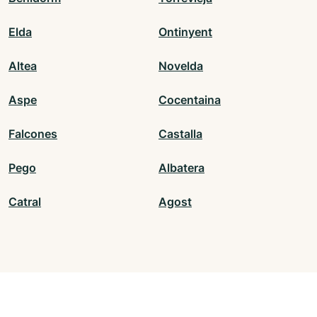
Elda
Ontinyent
Altea
Novelda
Aspe
Cocentaina
Falcones
Castalla
Pego
Albatera
Catral
Agost