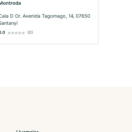
Montroda
Cala D Or. Avenida Tagomago, 14, 07650
Santanyí
0.0
(0)