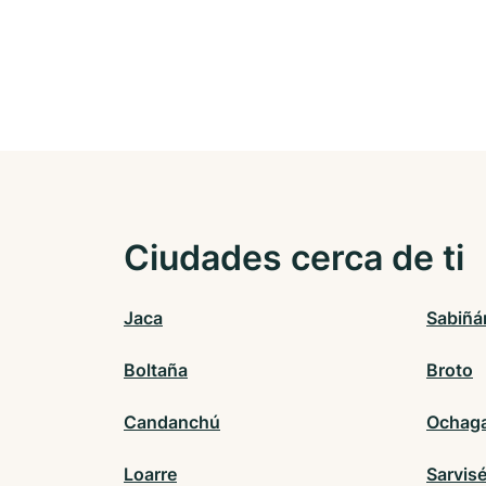
Ciudades cerca de ti
Jaca
Sabiñá
Boltaña
Broto
Candanchú
Ochaga
Loarre
Sarvis