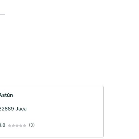
Astún
22889 Jaca
0.0
(0)