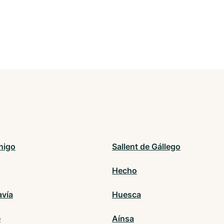
nigo
Sallent de Gállego
Hecho
vía
Huesca
é
Aínsa