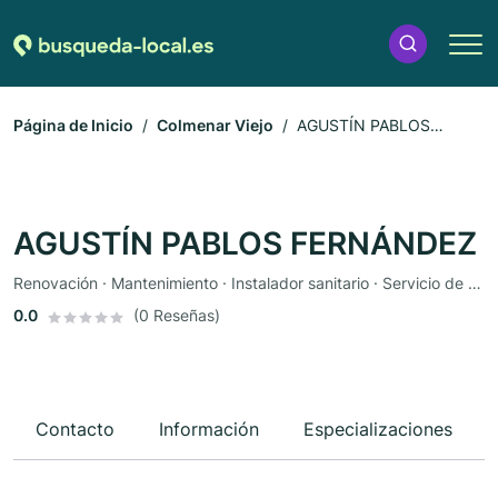
Página de Inicio
Colmenar Viejo
AGUSTÍN PABLOS
FERNÁNDEZ
AGUSTÍN PABLOS FERNÁNDEZ
Renovación · Mantenimiento · Instalador sanitario · Servicio de cerrajería · Cerrajería · Tecnología de seguridad · Reformas · Instalador de cocinas · Reparación de joyas · Reparación de bicicletas · Renovación de baños · Servicio de seguridad · Reparación de autobuses · Reparación de zapatos · Reparación de relojes · Reparación de tejados · Reparación de PC · Renovación de edificios antiguos · Preparación para la evaluación psicológica · Cerrajería industrial · Reparación de cerraduras · Preparación al parto · Gafas de seguridad · Mantenimiento del paisaje · Reparación de accidentes · Reparación de robos · Instalador de sistemas de ventilación
0.0
(0 Reseñas)
Contacto
Información
Especializaciones