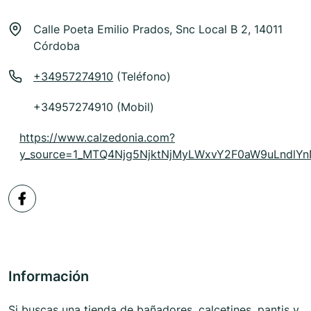
Calle Poeta Emilio Prados, Snc Local B 2, 14011
Córdoba
+34957274910
(Teléfono)
+34957274910 (Mobil)
https://www.calzedonia.com?
y_source=1_MTQ4Njg5NjktNjMyLWxvY2F0aW9uLndl
Información
Si buscas una tienda de bañadores, calcetines, pantis y