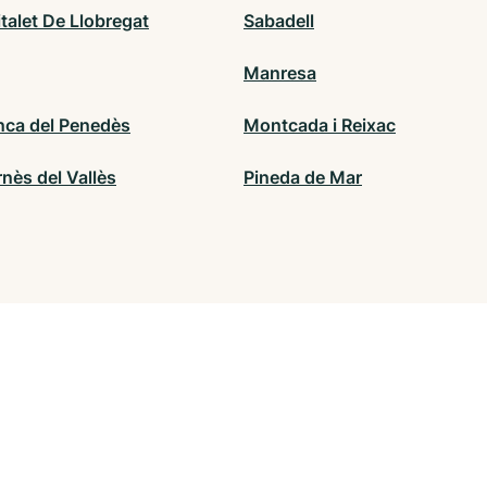
talet De Llobregat
Sabadell
Manresa
anca del Penedès
Montcada i Reixac
nès del Vallès
Pineda de Mar