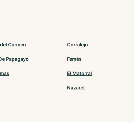
 del Carmen
Corralejo
De Papagayo
Femés
lmas
El Matorral
Nazaret