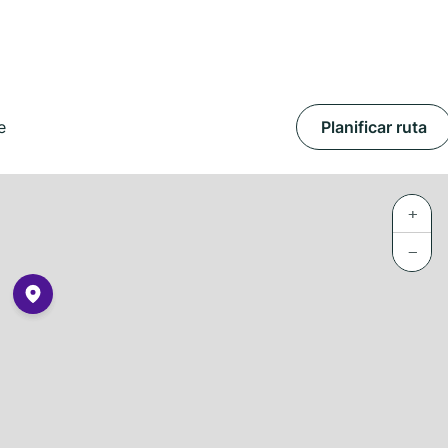
e
Planificar ruta
+
−