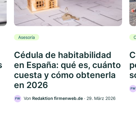
Asesoría
C
Cédula de habitabilidad
C
s
en España: qué es, cuánto
p
cuesta y cómo obtenerla
s
en 2026
FW
Von
Redaktion firmenweb.de
‧
29. März 2026
FW