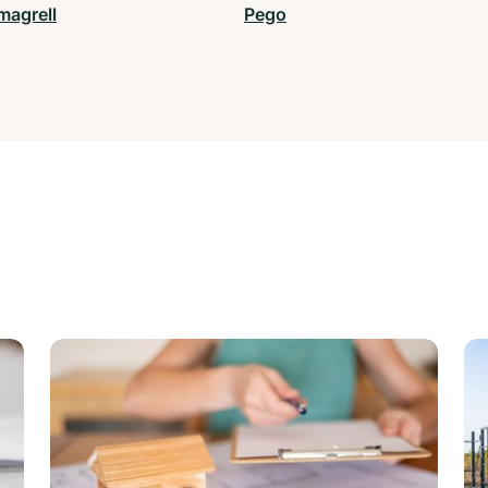
agrell
Pego