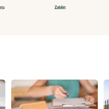
uru
Zaláin