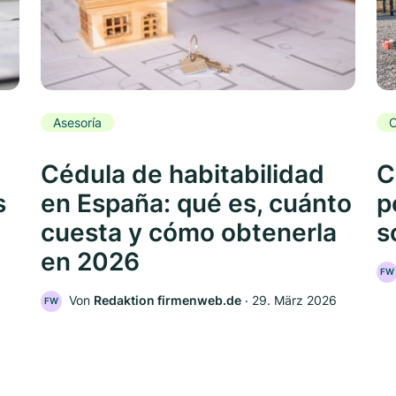
Asesoría
C
Cédula de habitabilidad
C
s
en España: qué es, cuánto
p
cuesta y cómo obtenerla
s
en 2026
FW
Von
Redaktion firmenweb.de
‧
29. März 2026
FW