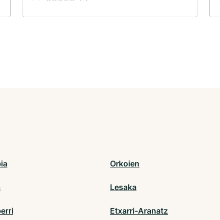
ia
Orkoien
a
Lesaka
erri
Etxarri-Aranatz