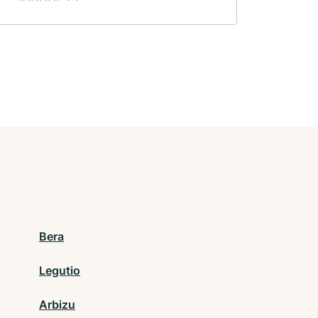
Bera
Legutio
Arbizu