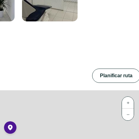
Planificar ruta
+
−