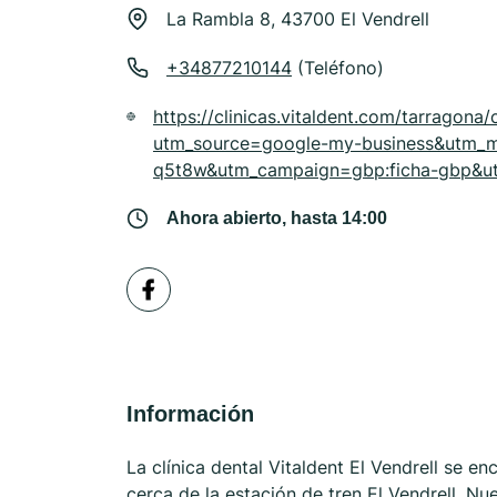
La Rambla 8, 43700 El Vendrell
+34877210144
(Teléfono)
https://clinicas.vitaldent.com/tarragona/
utm_source=google-my-business&utm_
q5t8w&utm_campaign=gbp:ficha-gbp&ut
Ahora abierto, hasta 14:00
Información
La clínica dental Vitaldent El Vendrell se en
cerca de la estación de tren El Vendrell. Nu