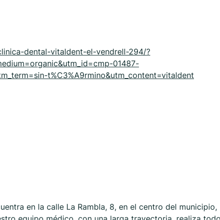
clinica-dental-vitaldent-el-vendrell-294/?
medium=organic&utm_id=cmp-01487-
m_term=sin-t%C3%A9rmino&utm_content=vitaldent
cuentra en la calle La Rambla, 8, en el centro del municipio,
estro equipo médico, con una larga trayectoria, realiza tod