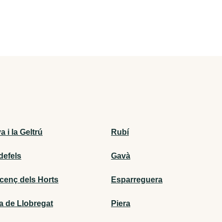
a i la Geltrú
Rubí
defels
Gavà
icenç dels Horts
Esparreguera
a de Llobregat
Piera