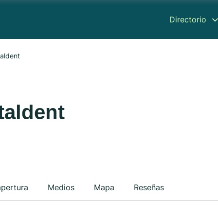
Directorio
taldent
taldent
apertura
Medios
Mapa
Reseñas