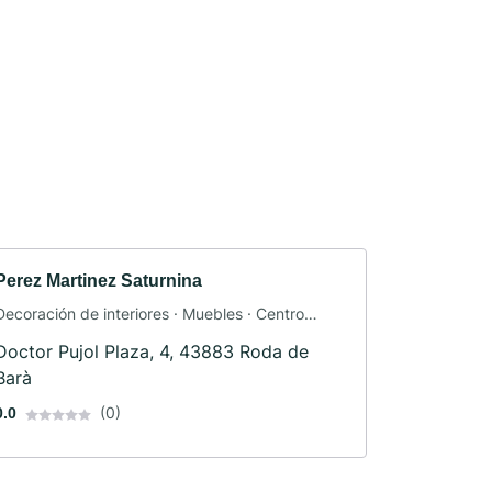
Perez Martinez Saturnina
Decoración de interiores · Muebles · Centro
comercial
Doctor Pujol Plaza, 4, 43883 Roda de
Barà
(0)
0.0