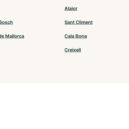
Alaior
 Bosch
Sant Climent
de Mallorca
Cala Bona
Creixell