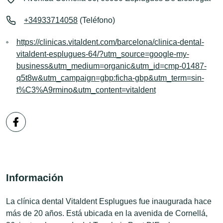
+34933714058
(Teléfono)
https://clinicas.vitaldent.com/barcelona/clinica-dental-
vitaldent-esplugues-64/?utm_source=google-my-
business&utm_medium=organic&utm_id=cmp-01487-
q5t8w&utm_campaign=gbp:ficha-gbp&utm_term=sin-
t%C3%A9rmino&utm_content=vitaldent
Información
La clínica dental Vitaldent Esplugues fue inaugurada hace
más de 20 años. Está ubicada en la avenida de Cornellá,