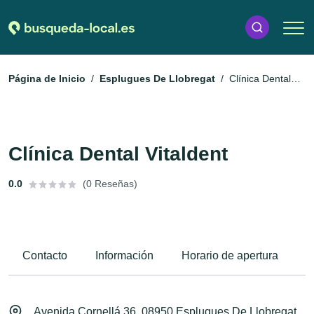
Página de Inicio
Esplugues De Llobregat
Clínica Dental
Vitaldent
Clínica Dental Vitaldent
0.0
(0 Reseñas)
Contacto
Información
Horario de apertura
M
Avenida Cornellá 36, 08950 Esplugues De Llobregat