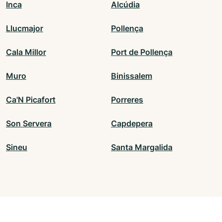
Inca
Alcúdia
Llucmajor
Pollença
Cala Millor
Port de Pollença
Muro
Binissalem
Ca'N Picafort
Porreres
Son Servera
Capdepera
Sineu
Santa Margalida