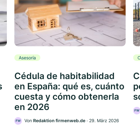
Asesoría
C
Cédula de habitabilidad
C
s
en España: qué es, cuánto
p
cuesta y cómo obtenerla
s
en 2026
FW
Von
Redaktion firmenweb.de
‧
29. März 2026
FW