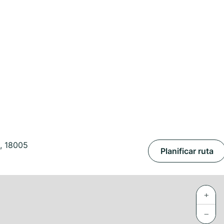
o, 18005
Planificar ruta
+
−