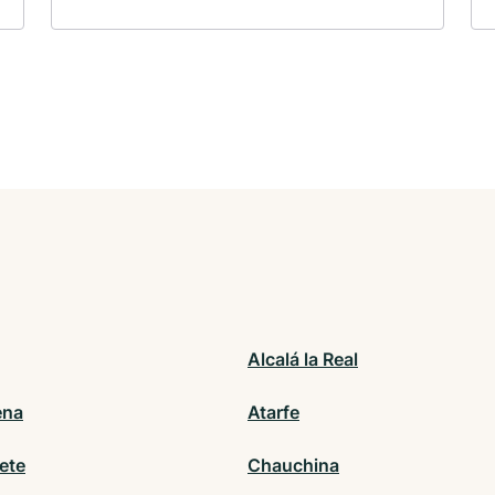
Alcalá la Real
ena
Atarfe
ete
Chauchina