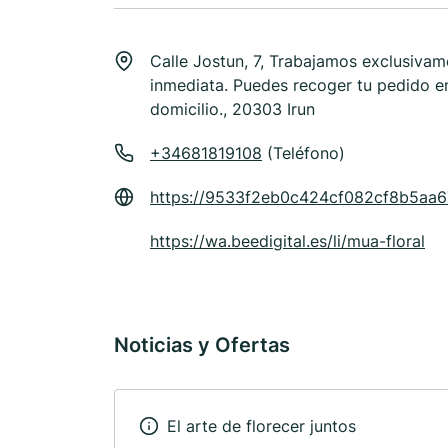
Calle Jostun, 7, Trabajamos exclusivam
inmediata. Puedes recoger tu pedido en
domicilio., 20303 Irun
+34681819108
(Teléfono)
https://9533f2eb0c424cf082cf8b5aa6
https://wa.beedigital.es/li/mua-floral
Noticias y Ofertas
El arte de florecer juntos