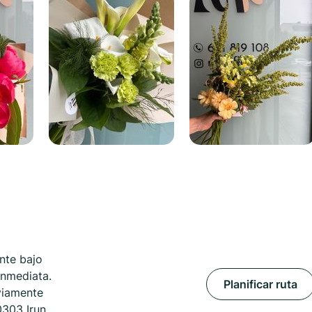
nte bajo
inmediata.
Planificar ruta
viamente
0303 Irun