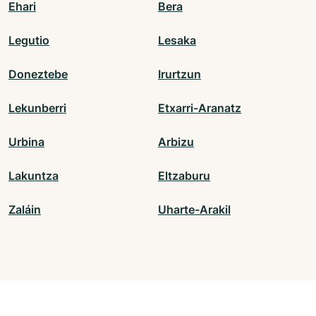
Ehari
Bera
Legutio
Lesaka
Doneztebe
Irurtzun
Lekunberri
Etxarri-Aranatz
Urbina
Arbizu
Lakuntza
Eltzaburu
Zaláin
Uharte-Arakil