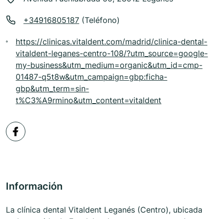
+34916805187
(Teléfono)
https://clinicas.vitaldent.com/madrid/clinica-dental-
vitaldent-leganes-centro-108/?utm_source=google-
my-business&utm_medium=organic&utm_id=cmp-
01487-q5t8w&utm_campaign=gbp:ficha-
gbp&utm_term=sin-
t%C3%A9rmino&utm_content=vitaldent
Información
La clínica dental Vitaldent Leganés (Centro), ubicada