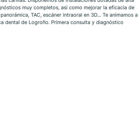
 las carillas. Disponemos de instalaciones dotadas de alta
agnósticos muy completos, así como mejorar la eficacia de
 panorámica, TAC, escáner intraoral en 3D... Te animamos a
ica dental de Logroño. Primera consulta y diagnóstico