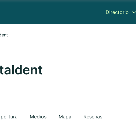
Directorio
ldent
italdent
apertura
Medios
Mapa
Reseñas