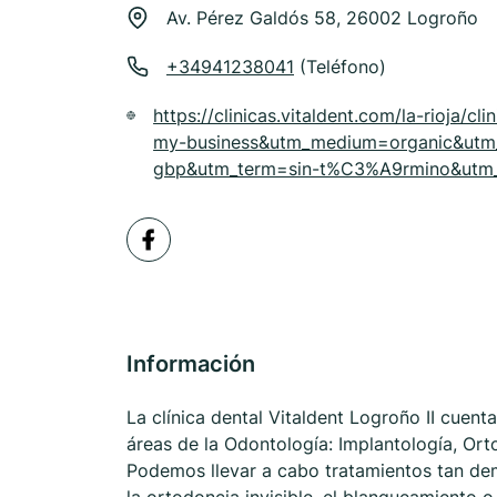
Av. Pérez Galdós 58, 26002 Logroño
+34941238041
(Teléfono)
https://clinicas.vitaldent.com/la-rioja/c
my-business&utm_medium=organic&utm
gbp&utm_term=sin-t%C3%A9rmino&utm_c
Información
La clínica dental Vitaldent Logroño II cuen
áreas de la Odontología: Implantología, Orto
Podemos llevar a cabo tratamientos tan de