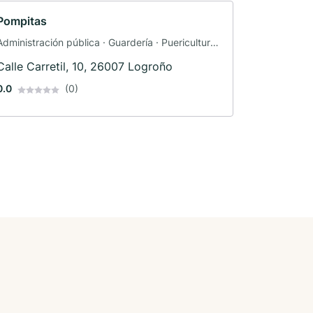
Pompitas
Administración pública · Guardería · Puericultura ·
Preescolar
Calle Carretil, 10, 26007 Logroño
0.0
(0)