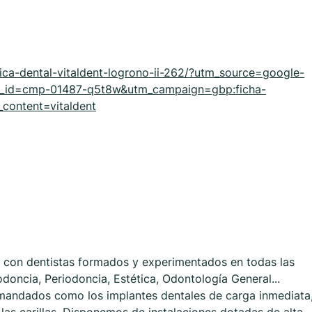
linica-dental-vitaldent-logrono-ii-262/?utm_source=google-
_id=cmp-01487-q5t8w&utm_campaign=gbp:ficha-
ontent=vitaldent
ta con dentistas formados y experimentados en todas las
doncia, Periodoncia, Estética, Odontología General...
mandados como los implantes dentales de carga inmediata