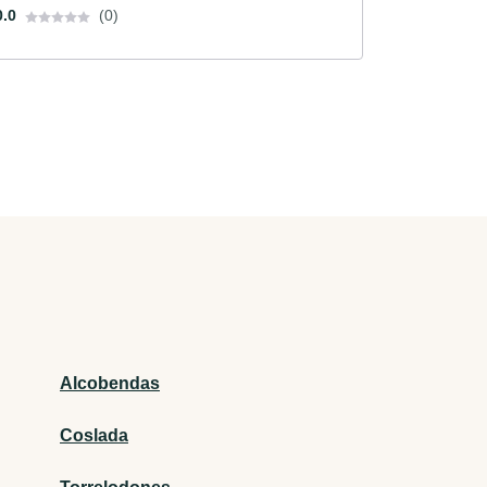
0.0
(0)
Alcobendas
Coslada