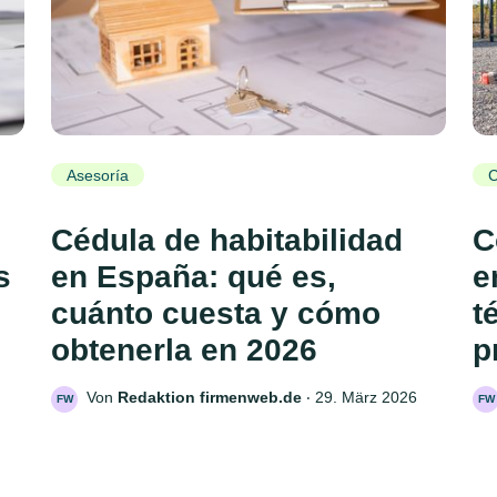
Asesoría
C
Cédula de habitabilidad
C
s
en España: qué es,
e
cuánto cuesta y cómo
t
obtenerla en 2026
p
Von
Redaktion firmenweb.de
‧
29. März 2026
FW
FW