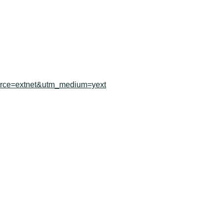
ource=extnet&utm_medium=yext