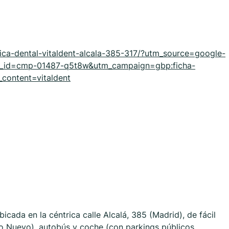
inica-dental-vitaldent-alcala-385-317/?utm_source=google-
_id=cmp-01487-q5t8w&utm_campaign=gbp:ficha-
ontent=vitaldent
bicada en la céntrica calle Alcalá, 385 (Madrid), de fácil
lo Nuevo), autobús y coche (con parkings públicos