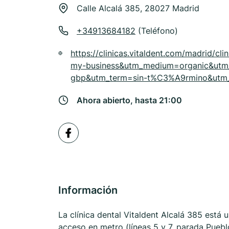
Calle Alcalá 385, 28027 Madrid
+34913684182
(Teléfono)
https://clinicas.vitaldent.com/madrid/cl
my-business&utm_medium=organic&utm
gbp&utm_term=sin-t%C3%A9rmino&utm_c
Ahora abierto, hasta 21:00
Información
La clínica dental Vitaldent Alcalá 385 está u
acceso en metro (líneas 5 y 7, parada Pueb