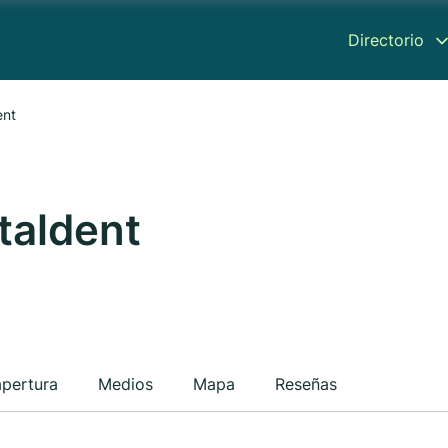
Directorio
ent
italdent
apertura
Medios
Mapa
Reseñas