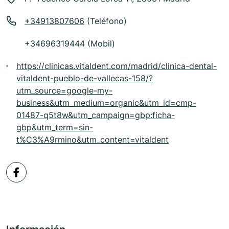
+34913807606
(Teléfono)
+34696319444 (Mobil)
https://clinicas.vitaldent.com/madrid/clinica-dental-
vitaldent-pueblo-de-vallecas-158/?
utm_source=google-my-
business&utm_medium=organic&utm_id=cmp-
01487-q5t8w&utm_campaign=gbp:ficha-
gbp&utm_term=sin-
t%C3%A9rmino&utm_content=vitaldent