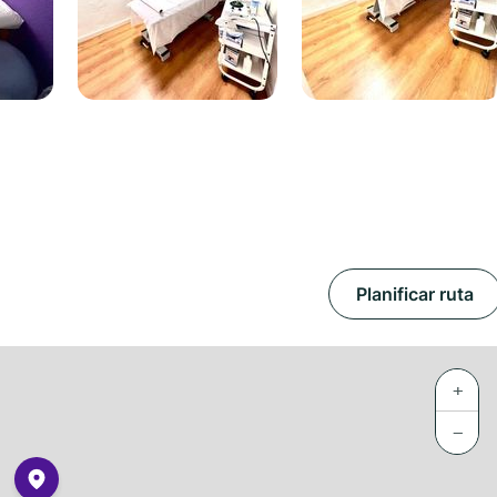
Planificar ruta
+
−