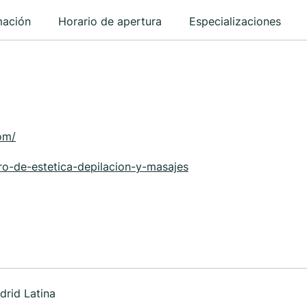
mación
Horario de apertura
Especializaciones
om/
tro-de-estetica-depilacion-y-masajes
drid Latina