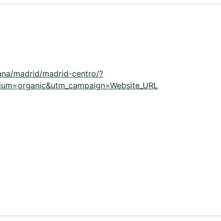
pana/madrid/madrid-centro/?
ium=organic&utm_campaign=Website_URL