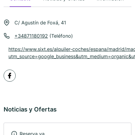
C/ Agustín de Foxá, 41
+34871180192
(Teléfono)
https://www.sixt.es/alquiler-coches/espana/madrid/ma
utm_source=google_business&utm_medium=organic&u
Noticias y Ofertas
Reserva ya