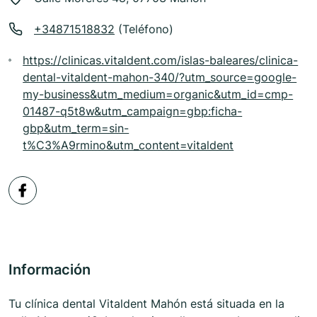
+34871518832
(Teléfono)
https://clinicas.vitaldent.com/islas-baleares/clinica-
dental-vitaldent-mahon-340/?utm_source=google-
my-business&utm_medium=organic&utm_id=cmp-
01487-q5t8w&utm_campaign=gbp:ficha-
gbp&utm_term=sin-
t%C3%A9rmino&utm_content=vitaldent
Información
Tu clínica dental Vitaldent Mahón está situada en la