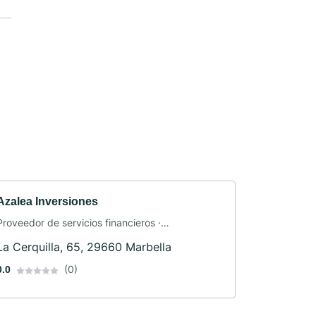
Azalea Inversiones
Proveedor de servicios financieros ·
Asesoramiento financiero · Asesoramiento en
La Cerquilla, 65, 29660 Marbella
inversiones
(0)
0.0