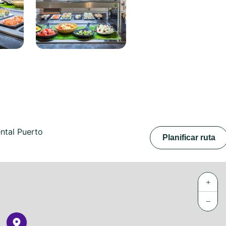
ental Puerto
Planificar ruta
+
−