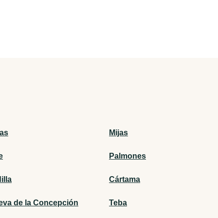
ras
Mijas
e
Palmones
illa
Cártama
ueva de la Concepción
Teba