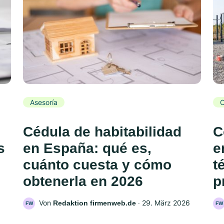
Asesoría
C
Cédula de habitabilidad
C
s
en España: qué es,
e
cuánto cuesta y cómo
t
obtenerla en 2026
p
Von
‧
29. März 2026
Redaktion firmenweb.de
FW
FW