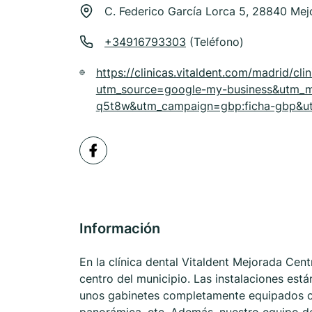
C. Federico García Lorca 5, 28840 Me
+34916793303
(Teléfono)
https://clinicas.vitaldent.com/madrid/c
utm_source=google-my-business&utm_
q5t8w&utm_campaign=gbp:ficha-gbp&ut
Información
En la clínica dental Vitaldent Mejorada Cent
centro del municipio. Las instalaciones es
unos gabinetes completamente equipados co