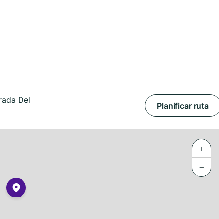
rada Del
Planificar ruta
+
−