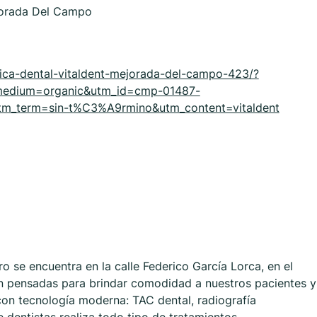
jorada Del Campo
linica-dental-vitaldent-mejorada-del-campo-423/?
medium=organic&utm_id=cmp-01487-
m_term=sin-t%C3%A9rmino&utm_content=vitaldent
ro se encuentra en la calle Federico García Lorca, en el
tán pensadas para brindar comodidad a nuestros pacientes y
n tecnología moderna: TAC dental, radiografía