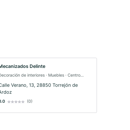
Mecanizados Delinte
Decoración de interiores · Muebles · Centro
comercial
Calle Verano, 13, 28850 Torrejón de
Ardoz
0.0
(0)