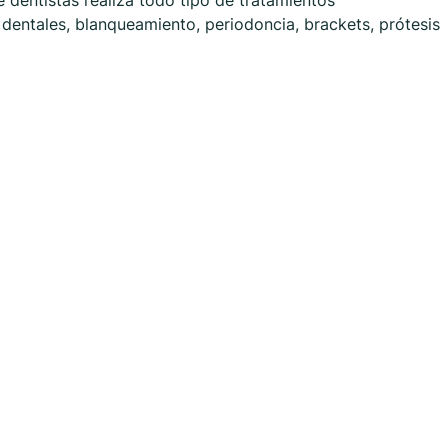
 dentistas realiza todo tipo de tratamientos
s dentales, blanqueamiento, periodoncia, brackets, prótesis