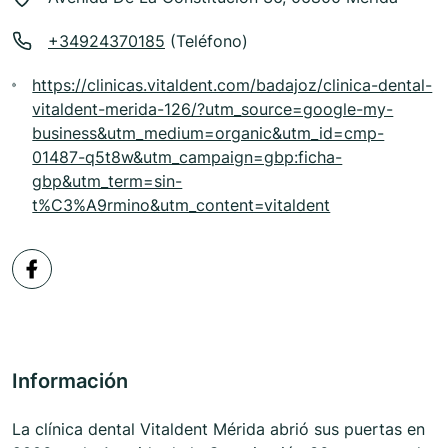
+34924370185
(Teléfono)
https://clinicas.vitaldent.com/badajoz/clinica-dental-
vitaldent-merida-126/?utm_source=google-my-
business&utm_medium=organic&utm_id=cmp-
01487-q5t8w&utm_campaign=gbp:ficha-
gbp&utm_term=sin-
t%C3%A9rmino&utm_content=vitaldent
Información
La clínica dental Vitaldent Mérida abrió sus puertas en