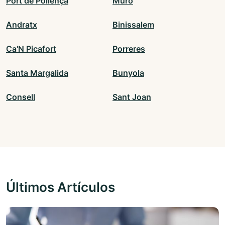
Port de Pollença
Muro
Andratx
Binissalem
Ca'N Picafort
Porreres
Santa Margalida
Bunyola
Consell
Sant Joan
Últimos Artículos