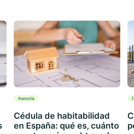
Asesoría
C
Cédula de habitabilidad
C
s
en España: qué es, cuánto
p