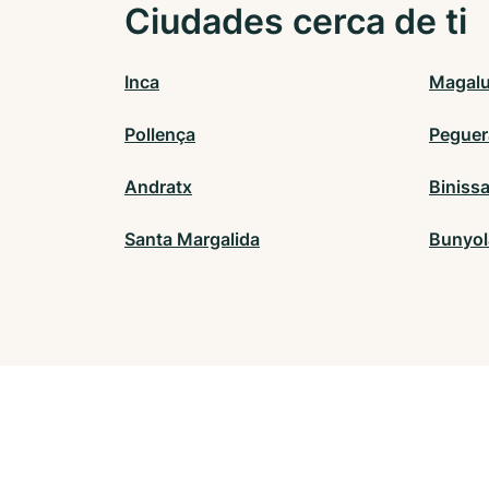
Ciudades cerca de ti
Inca
Magalu
Pollença
Peguer
Andratx
Biniss
Santa Margalida
Bunyol