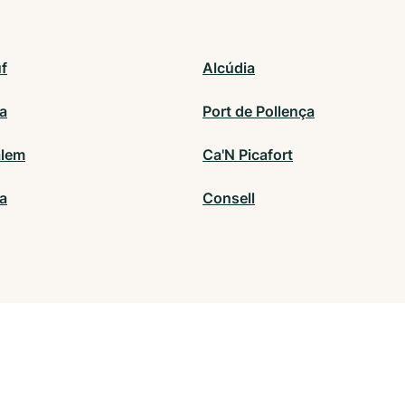
f
Alcúdia
a
Port de Pollença
alem
Ca'N Picafort
a
Consell