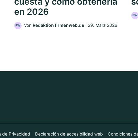
cuesta y cómo obtenerla
s
en 2026
FW
Von
Redaktion firmenweb.de
‧
29. März 2026
FW
ca de Privacidad
Declaración de accesibilidad web
Condiciones d