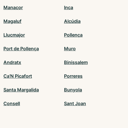
Manacor
Inca
Magaluf
Alcúdia
Llucmajor
Pollença
Port de Pollença
Muro
Andratx
Binissalem
Ca'N Picafort
Porreres
Santa Margalida
Bunyola
Consell
Sant Joan