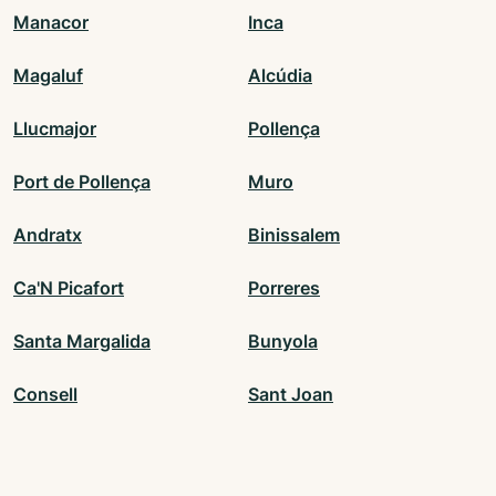
Manacor
Inca
Magaluf
Alcúdia
Llucmajor
Pollença
Port de Pollença
Muro
Andratx
Binissalem
Ca'N Picafort
Porreres
Santa Margalida
Bunyola
Consell
Sant Joan