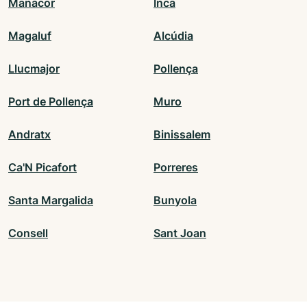
Manacor
Inca
Magaluf
Alcúdia
Llucmajor
Pollença
Port de Pollença
Muro
Andratx
Binissalem
Ca'N Picafort
Porreres
Santa Margalida
Bunyola
Consell
Sant Joan